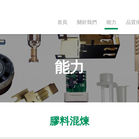
首頁
關於我們
能力
品質
能力
膠料混煉